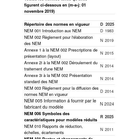
figurent ci-dessous en (m-a-j: 01
novembre 2019)
Répertoire des normes en vigueur
D
2025
NEM 001 Introduction aux NEM
D
1983
NEM 002 Règlement pour l'élaboration
N
2019
des NEM
Annexe 1 à la NEM 002 Prescriptions de
N
2015
présentation (layout)
Annexe 2i à la NEM 002 Déroulement du
N
2014
traitement d'une NEM
Annexe 3i à la NEM 002 Présentation
N
2014
standard des NEM
NEM 003 Règlement pour la diffusion des
D
2014
normes NEM en vigueur
NEM 005 Information á fournir par le
N
2024
fabricant du modèle
NEM 006 Symboles des
R
2025
caractéristiques pour modèles réduits
NEM 010 Rapports de réduction,
N
2011
échelles, écartements
NEM 101 Pentes et changements de