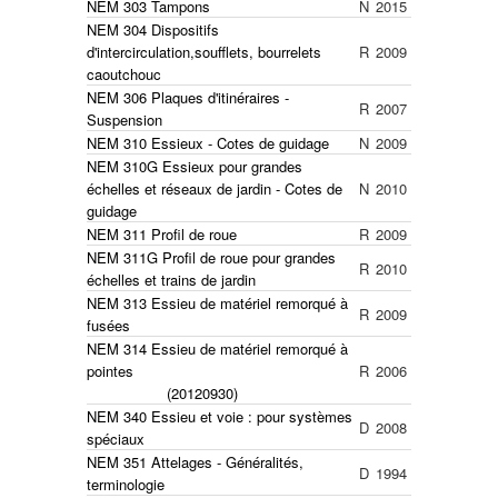
NEM 303 Tampons
N
2015
NEM 304 Dispositifs
d'intercirculation,soufflets, bourrelets
R
2009
caoutchouc
NEM 306 Plaques d'itinéraires -
R
2007
Suspension
NEM 310 Essieux - Cotes de guidage
N
2009
NEM 310G Essieux pour grandes
échelles et réseaux de jardin - Cotes de
N
2010
guidage
NEM 311 Profil de roue
R
2009
NEM 311G Profil de roue pour grandes
R
2010
échelles et trains de jardin
NEM 313 Essieu de matériel remorqué à
R
2009
fusées
NEM 314 Essieu de matériel remorqué à
pointes
R
2006
(20120930)
NEM 340 Essieu et voie : pour systèmes
D
2008
spéciaux
NEM 351 Attelages - Généralités,
D
1994
terminologie