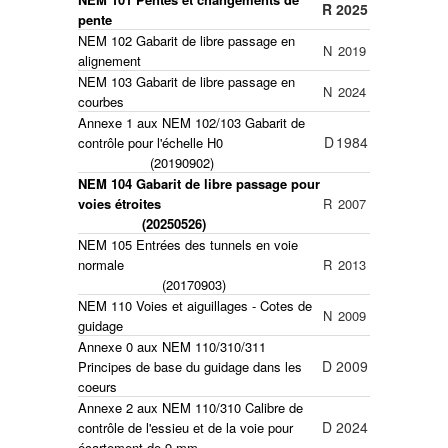
R
2025
pente
NEM 102 Gabarit de libre passage en
N
2019
alignement
NEM 103 Gabarit de libre passage en
N
2024
courbes
Annexe 1 aux NEM 102/103 Gabarit de
D
1984
contrôle pour l'échelle H0
(20190902)
NEM 104 Gabarit de libre passage pour
voies étroites
R
2007
(20250526)
NEM 105 Entrées des tunnels en voie
normale
R
2013
(20170903)
NEM 110 Voies et aiguillages - Cotes de
N
2009
guidage
Annexe 0 aux NEM 110/310/311
D
2009
Principes de base du guidage dans les
coeurs
Annexe 2 aux NEM 110/310
Calibre de
D
2024
contrôle de l'essieu et de la voie pour
écartement de 9 mm