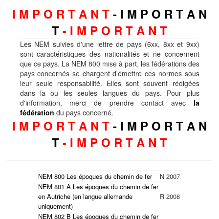
I M P O R T A N T
- I M P O R T A N
T
- I M P O R T A N T
Les NEM suivies d'une lettre de pays (6xx, 8xx et 9xx)
sont caractéristiques des nationalités et ne concernent
que ce pays. La NEM 800 mise à part, les fédérations des
pays concernés se chargent d'émettre ces normes sous
leur seule responsabilité. Elles sont souvent rédigées
dans la ou les seules langues du pays. Pour plus
d'information, merci de prendre contact avec
la
fédération
du pays concerné.
I M P O R T A N T
- I M P O R T A N
T
- I M P O R T A N T
NEM 800 Les époques du chemin de fer
N
2007
NEM 801 A Les époques du chemin de fer
en Autriche (en langue allemande
R
2008
uniquement)
NEM 802 B Les époques du chemin de fer