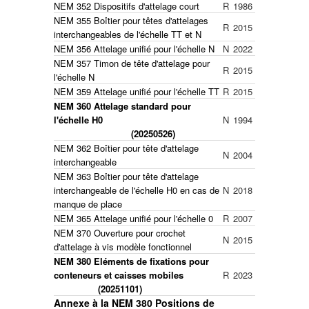
NEM 352 Dispositifs d'attelage court
R
1986
NEM 355 Boîtier pour têtes d'attelages
R
2015
interchangeables de l'échelle TT et N
NEM 356 Attelage unifié pour l'échelle N
N
2022
NEM 357 Timon de tête d'attelage pour
R
2015
l'échelle N
NEM 359 Attelage unifié pour l'échelle TT
R
2015
NEM 360 Attelage standard pour
l'échelle H0
N
1994
(20250526)
NEM 362 Boîtier pour tête d'attelage
N
2004
interchangeable
NEM 363 Boîtier pour tête d'attelage
interchangeable de l'échelle H0 en cas de
N
2018
manque de place
NEM 365 Attelage unifié pour l'échelle 0
R
2007
NEM 370 Ouverture pour crochet
N
2015
d'attelage à vis modèle fonctionnel
NEM 380 Eléments de fixations pour
conteneurs et caisses mobiles
R
2023
(20251101)
Annexe à la NEM 380 Positions de