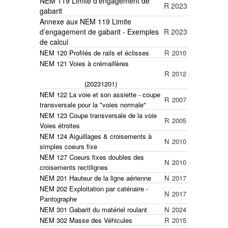
NEM 119 Limite d’engagement de
R
2023
gabarit
Annexe aux NEM 119 Limite
d’engagement de gabarit - Exemples
R
2023
de calcul
NEM 120 Profilés de rails et éclisses
R
2010
NEM 121 Voies à crémaillères
R
2012
(20231201)
NEM 122 La voie et son assiette - coupe
R
2007
transversale pour la "voies normale"
NEM 123 Coupe transversale de la voie
R
2005
Voies étroites
NEM 124 Aiguillages & croisements à
N
2010
simples coeurs fixe
NEM 127 Coeurs fixes doubles des
N
2010
croisements rectilignes
NEM 201 Hauteur de la ligne aérienne
N
2017
NEM 202 Exploitation par caténaire -
N
2017
Pantographe
NEM 301 Gabarit du matériel roulant
N
2024
NEM 302 Masse des Véhicules
R
2015