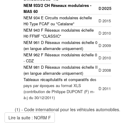
NEM 933/2 CH Réseaux modulaires -
2025
D
MAS 60
NEM 934 E Circuits modulaires échelle
D
2015
H0 Type FCAF ou "Catalane"
NEM 943 F Réseaux modulaires échelle
D
2010
H0 FFMF "CLASSIC"
NEM 961 D Réseaux modulaires échelle 0
D
2009
(en langue allemande uniquement)
NEM 962 F Réseaux modulaires échelle 0
D
2010
- CDZ
NEM 981 D Réseaux modulaires échelle II
D
2008
(en langue allemande uniquement)
Tableaux récapitulatifs et comparatifs
d
es
pays par époques au format XLS
D
2011
(contribution de Philippe DUPONT (F) m-
à-j du 30/12/2011)
(1) - Code international pour les véhicules automobiles.
Lire la suite : NORM F