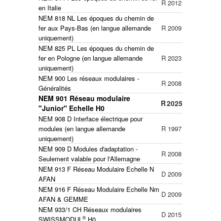
R
2012
en Italie
NEM 818 NL Les époques du chemin de
fer aux Pays-Bas (en langue allemande
R
2009
uniquement)
NEM 825 PL Les époques du chemin de
fer en Pologne
(en langue allemande
R
2023
uniquement)
NEM 900 Les réseaux modulaires -
R
2008
Généralités
NEM 901 Réseau modulaire
R
2025
"Junior" Echelle H0
NEM 908 D Interface électrique pour
modules (en langue allemande
R
1997
uniquement)
NEM 909 D Modules d'adaptation -
R
2008
Seulement valable pour l'Allemagne
NEM 913 F Réseau Modulaire Echelle N
D
2009
AFAN
NEM 916 F Réseau Modulaire Echelle Nm
D
2009
AFAN & GEMME
NEM 933/1 CH Réseaux modulaires
D
2015
®
SWISSMODUL
H0