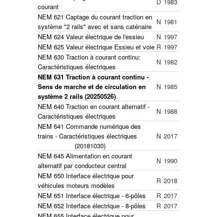
D
1983
courant
NEM 621 Captage du courant traction en
N
1981
système "2 rails" avec et sans caténaire
NEM 624 Valeur électrique de l'essieu
N
1997
NEM 625 Valeur électrique Essieu et voie
R
1997
NEM 630 Traction à courant continu:
N
1982
Caractéristiques électriques
NEM 631 Traction à courant continu -
Sens de marche et de circulation en
N
1985
système 2 rails (20250526)
NEM 640 Traction en courant alternatif -
N
1988
Caractéristiques électriques
NEM 641 Commande numérique des
trains - Caractéristiques électriques
N
2017
(20181030)
NEM 645 Alimentation en courant
N
1990
alternatif par conducteur central
NEM 650 Interface électrique pour
R
2018
véhicules moteurs modèles
NEM 651 Interface électrique - 6-pôles
R
2017
NEM 652 Interface électrique - 8-pôles
R
2017
NEM 655 Interface électrique pour