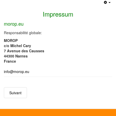
Emp
Impressum
morop.eu
Responsabilité globale:
MOROP
c/o Michel Cary
7 Avenue des Causses
44300 Nantes
France
info@morop.eu
Suivant